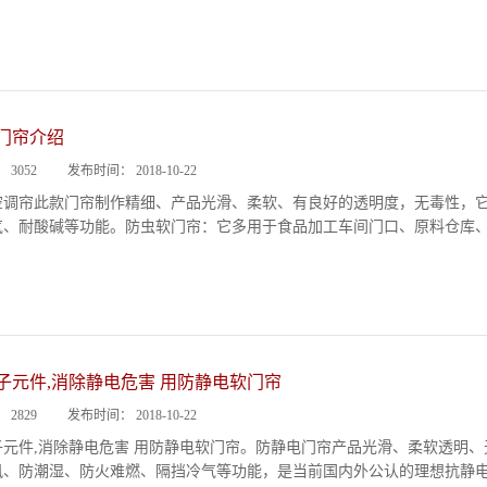
软门帘介绍
：
3052
发布时间：
2018-10-22
空调帘此款门帘制作精细、产品光滑、柔软、有良好的透明度，无毒性，
气、耐酸碱等功能。防虫软门帘：它多用于食品加工车间门口、原料仓库
子元件,消除静电危害 用防静电软门帘
：
2829
发布时间：
2018-10-22
子元件,消除静电危害 用防静电软门帘。防静电门帘产品光滑、柔软透明
风、防潮湿、防火难燃、隔挡冷气等功能，是当前国内外公认的理想抗静