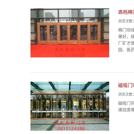
高档棉
浏览次数
棉门帘
果好，
厂矿才
园、医药
磁吸门
浏览次数
磁吸门
烯烃类