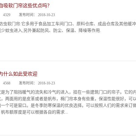
自吸软门帘这些优点吗？
：
4329
发布时间：
2018-10-23
如防虫软门帘:它多用于食品加工车间门口、原料仓库、成品仓库及其他缓冲
少蚊虫进入,另外兼起防风、防尘、保温、降噪等作用.
为什么如此受欢迎
：
4568
发布时间：
2018-10-23
就是为了阻挡暖气的流失和冷气的进入，挂在一些建筑门口的帘子。它的
化，两面用的是皮革或者是帆布，棉门帘本身有些重，保温性能很好，可
加一个可是窗口。是冬季防寒保温的优良选择。可以按照人们的需求来订做
帆布额厚度是可以根据各自的需求...