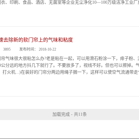
衣、印刷、食品、酒店、无菌室等企业无尘净化10—100万级洁净工业厂
速去除新的软门帘上的气味和粘度
：
3895
发布时间：
2018-10-22
门帘气味很大很粘怎么办?老是粘在一起，可以用滑石粉涂一下，痱子粉、
10公分远的地方抖几下就行了。不要放多了，视线不好。但也可以擦掉。
、打火机...)在装好的门帘分两边用绳子捆一下，这样可以使空气流通带
加载完成 - 共11条