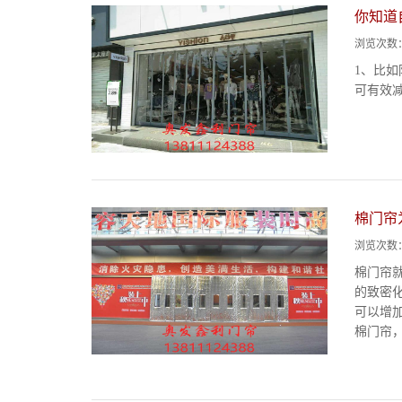
你知道
浏览次数
1、比
可有效减
棉门帘
浏览次数
棉门帘
的致密
可以增
棉门帘，