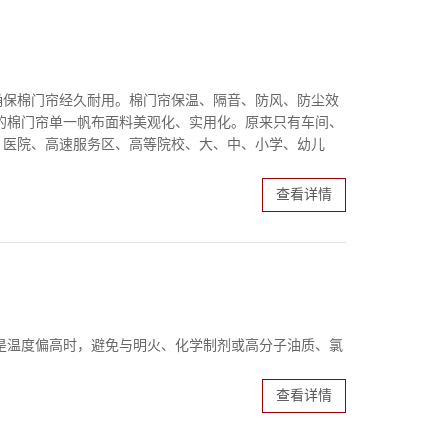
确保棉门帘经久耐用。棉门帘保温、隔音、防风、防尘效
的棉门帘单一帆布面料美观化、实用化。原来只有车间、
、医院、高速服务区、高等院校、大、中、小学、幼儿
查看详情
是温度偏高时，避免与明火、化学制剂或高分子油质、氯
查看详情