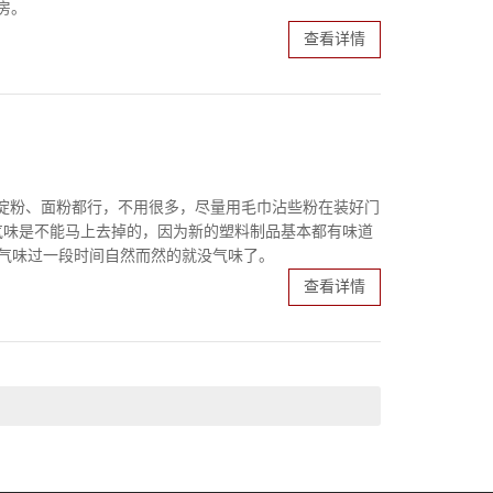
房。
查看详情
淀粉、面粉都行，不用很多，尽量用毛巾沾些粉在装好门
气味是不能马上去掉的，因为新的塑料制品基本都有味道
走气味过一段时间自然而然的就没气味了。
查看详情