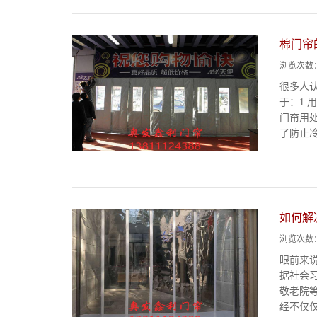
棉门帘
浏览次数
很多人
于：1
门帘用
了防止冷
如何解
浏览次数
眼前来
据社会
敬老院
经不仅仅