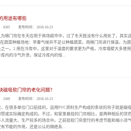
的用途有哪些
：
4305
发布时间：
2018-10-23
认为棉门帘在冬天应用于商场超市中，过了冬天既没有什么用处了，其实
.用在蔬菜种植场地：早春气候并不足以种植蔬菜，用棉门帘进行保温，为
处之一。2.用在冷库中，这里对于温度的要求更为严格，冷库墙壁大多使
库内的冷气外泄，保证冷库内的恒...
决磁吸软门帘的老化问题？
：
3369
发布时间：
2018-10-23
说，在很多单位门口前挂的，运用PVC资料生产构成的条状的帘子就是磁
习惯或实际确定构成的。不过，和家里悬挂的门帘相比，是两种相反的货
等人流量大、生产较多的场合中。之前挂软门帘思忖的考虑节能和缩小凉
有节能的作用，还是公认的隔绝系...