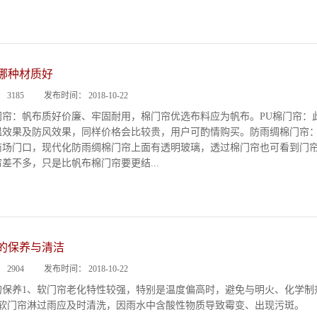
哪种材质好
：
3185
发布时间：
2018-10-22
门帘：帆布质好价廉、牢固耐用，棉门帘优选布料应为帆布。PU棉门帘：
温效果及防风效果，同样价格会比较贵，用户可酌情购买。防雨绸棉门帘
商场门口，现代化防雨绸棉门帘上面有透明玻璃，透过棉门帘也可看到门
差不多，只是比帆布棉门帘要更结...
的保养与清洁
：
2904
发布时间：
2018-10-22
的保养1、软门帘老化特性较强，特别是温度偏高时，避免与明火、化学制
果软门帘淋过雨应及时清洗，因雨水中含酸性物质导致霉变、出现污斑。