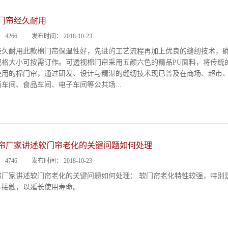
门帘经久耐用
：
4266
发布时间：
2018-10-23
经久耐用此款棉门帘保温性好，先进的工艺流程再加上优良的缝纫技术，
规格大小可按需订作。可透视棉门帘采用五颜六色的精品PU面料，将传统
使用的棉门帘，通过研发、设计与精湛的缝纫技术现已普及在商场、超市
车间、食品车间、电子车间等公共场...
帘厂家讲述软门帘老化的关键问题如何处理
：
4746
发布时间：
2018-10-23
帘厂家讲述软门帘老化的关键问题如何处理： 软门帘老化特性较强，特别
等接触，以延长使用寿命。