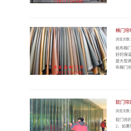
棉门帘
浏览次数
帆布棉
好的保
是大型
布棉门帘
软门帘
浏览次数
软门帘
2、如