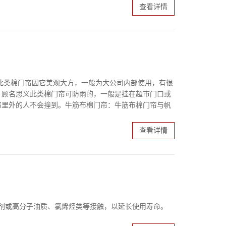
查看详情
此类棉门帘因它美观大方，一般为大公司内部使用，有很
：顾名思义此类棉门帘可防雨的，一般是挂在超市门口或
帘里外的人不会撞到。牛筋布棉门帘：牛筋布棉门帘与帆
查看详情
剂或高分子油质、氯烯烃类等接触，以延长使用寿命。