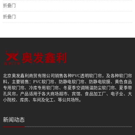
折叠门
折叠门
北京奥发鑫利商贸有限公司销售各种PVC透明软门帘，及各种软门帘
料，主要销售：PVC软门帘、防静电软门帘、防静电软膜、黄色食品
专用软门帘、冷库专用软门帘、冬夏季空调隔温防尘软门帘、夏季带
孔风帘，产品适用于各大商场超市、宾馆、食品加工厂、电子业、大
小院校、库房、车间及化工、等公共场所。
新闻动态