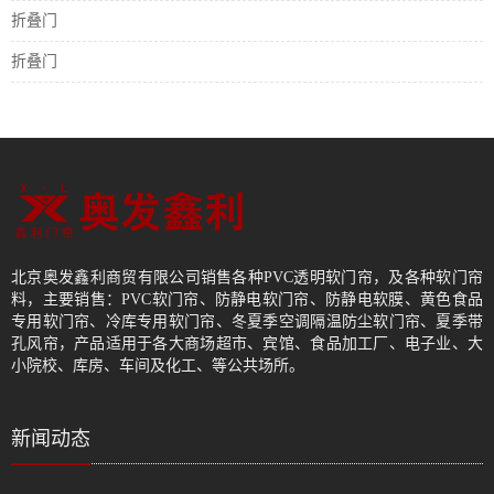
折叠门
折叠门
北京奥发鑫利商贸有限公司销售各种PVC透明软门帘，及各种软门帘
料，主要销售：PVC软门帘、防静电软门帘、防静电软膜、黄色食品
专用软门帘、冷库专用软门帘、冬夏季空调隔温防尘软门帘、夏季带
孔风帘，产品适用于各大商场超市、宾馆、食品加工厂、电子业、大
小院校、库房、车间及化工、等公共场所。
新闻动态